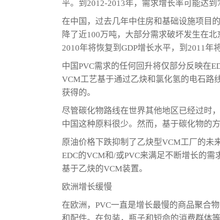
平。到2012-2013年，需求增长率可能达到
在中国，过去几年中住房和基础设施项目的繁
降了近100万吨，大部分需求破坏发生在北
2010年将恢复到GDP增长水平，到2011
中国PVC需求的任何回升将仅部分反映在
VCM工艺基于通过乙炔和氯化氢的电石路
获得的。
尽管碳化物路线在世界其他地区已经过时
中国这种原料很少。然而，基于碳化物的
原油价格下跌抑制了乙炔型VCM工厂的未
EDC的VCM和/或PVC来满足不断增长
基于乙炔的VCM装置。
欧洲增长缓慢
在欧洲，PVC一直是增长最慢的商品聚合
和配件。在包装，瓶子和短命的消费群体等