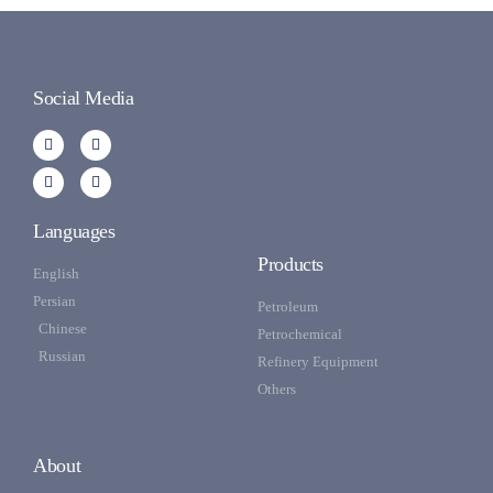
Social Media
Languages
Products
English
Persian
Petroleum
Chinese
Petrochemical
Russian
Refinery Equipment
Others
About