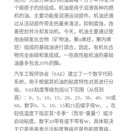
加剂。大部分典型的机油由每个分子中18至34
个碳原子的烃组成。机油是用于润滑各种内燃
机的油。主要功能是润滑运动部件。机油还通
过从活动部件带走热量来清洁，抑制腐蚀，改
善密封并冷却发动机。今天，机油主要通过使
用由碳氢化合物（矿物油，聚α烯烃，聚内烯
烃）组成的基础油进行调合，因此，有机化合
物完全由碳和氢组成。一些高性能机油的基础
油最多包含20％的酯。
汽车工程师协会（SAE）建立了一个数字代码
系统，用于根据其机油的粘度特性对其进行分
级。 SAE粘度等级包括以下范围（从低到
高）：0、5、10、15、20、25、30、40、50或
60。数字0、5、10、15和25后缀字母W。 ，在
较低温度下指定其“冬季”（而非“重量”）或冷
启动粘度。数字20带有或不带有W，具体取决
于它是用来表示冷粘度等级还是热粘度等级。