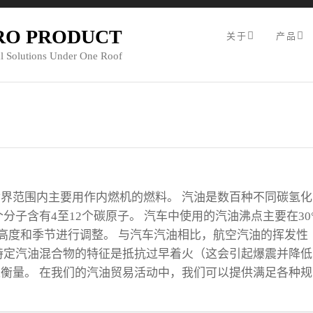
RO PRODUCT
关于
产品
l Solutions Under One Roof
汽油
界范围内主要用作内燃机的燃料。 汽油是数百种不同碳氢化
分子含有4至12个碳原子。 汽车中使用的汽油沸点主要在30
根据海拔高度和季节进行调整。 与汽车汽油相比，航空汽油的挥发性
特定汽油混合物的特征是抵抗过早着火（这会引起爆震并降低
衡量。 在我们的汽油贸易活动中，我们可以提供满足各种规