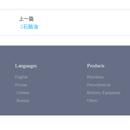
上一篇
石脑油
Languages
Products
English
Petroleum
Persian
Petrochemical
Chinese
Refinery Equipment
Russian
Others