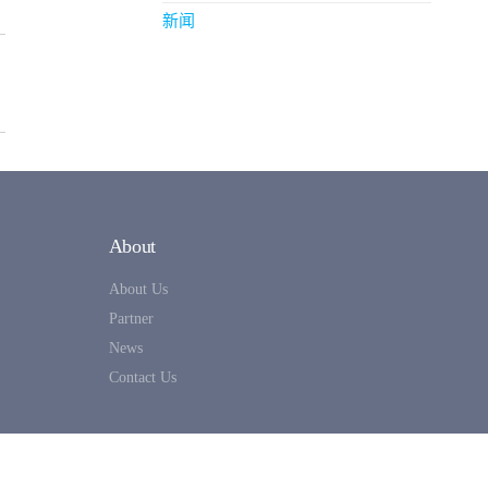
新闻
About
About Us
Partner
News
Contact Us