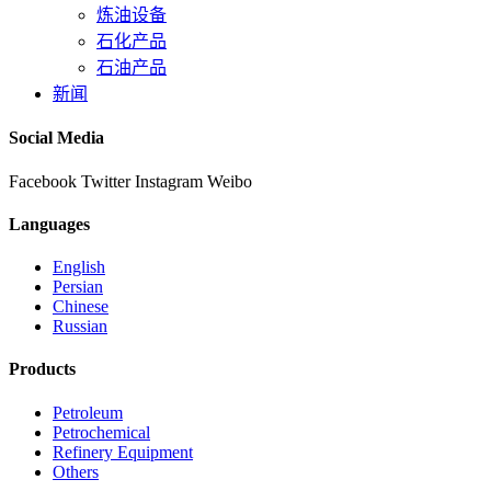
炼油设备
石化产品
石油产品
新闻
Social Media
Facebook
Twitter
Instagram
Weibo
Languages
English
Persian
Chinese
Russian
Products
Petroleum
Petrochemical
Refinery Equipment
Others