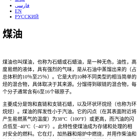
فارسی
EN
РУССКИЙ
煤油
煤油也叫煤油，也称为石蜡或石蜡油，是一种无色，油性，高
度易燃的液体，具有强烈的气味，是从石油中蒸馏出来的（占
总体积的10％至25％）。它是大约10种不同类型的相当简单的
烃的混合物，具体取决于其来源。分馏得到碳链的混合物，每
个分子通常含有6至16个碳原子。
主要成分是饱和直链和支链石蜡，以及环状环烷烃（也称为环
烷烃）。煤油的挥发性小于汽油。它的闪点（在其表面附近将
产生易燃蒸气的温度）为38°C（100°F）或更高，而汽油的闪
点低至−40°C（−40°F）。此特性使煤油成为存储和处理的相
对安全的燃料。它在灯，加热器和熔炉中燃烧，并用作柴油和