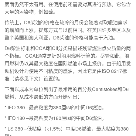
度而仍然不太有用。在使用前还需要对其进行预热。它包含
大量的污染物，例如硫。
传统上，D6柴油的价格在较冷的月份会随着对取暖油需求
的增加而上涨，提炼方式与以前相同。在美国许多地区以及
整个英国和澳大利亚，D6柴油的价格可能高于汽油。
D6柴油标准和CCAI和CII分类是描述残留燃油点火质量的两
个指标。 CCAI通常是针对船用燃料计算的。尽管如此，船
用燃料仍以其最大粘度在国际燃油市场上报价。由于船用发
动机设计为使用不同粘度的燃油，因此它是由ISO 8217标
准（请参见下文）设置的。
下面以成本为单位列出了最常用的百分数Centistokes和D6
燃料，从成本最低的方面开始列出：
* IFO 380 –最高粘度为380厘ist的中间D6燃油。
* IFO 180 –最高粘度为180厘ist的中间D6燃油。
* LS 380 –低粘度（<1.5％）中度D6燃油，最大粘度为380