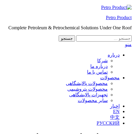
Skip
to
Petro Product
the
content
Complete Petroleum & Petrochemical Solutions Under One Roof
جستجو
برای:
منو
درباره
شرکا
درباره ما
تماس با ما
محصولات
محصولات پالایشگاهی
محصولات پتروشیمی
تجهیزات پالایشگاهی
سایر محصولات
اخبار
EN
中文
РУССКИЙ