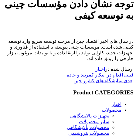
توجه نشان دادن مؤسسات چینی
به توسعه کیفی
در سال های اخیر اقتصاد چین از مرحله توسعه سریع وارد توسعه
کیفی شده است. موسسات چینی پیوسته با استفاده از فناوری و
تجهیزات جدید، کارایی تولید را ارتقا داده و با تولیدات مرغوب بازار
خارجی را رونق داده اند.
ارسال شده در
اخبار
پست
راهبری
قبلی
اقدام در ابتکار کمربند و جاده
قبلی
پست
بعدی
نمایشگاه های کشور چین
نوشته
بعدی
Product CATEGORIES
اخبار
محصولات
تجهیزات پالایشگاهی
سایر محصولات
محصولات پالایشگاهی
محصولات پتروشیمی