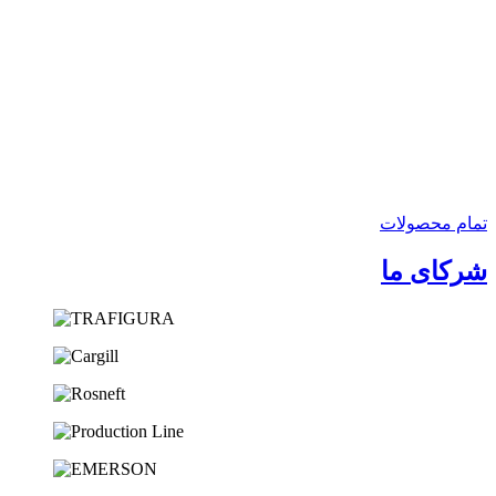
بنزین
به نوعی مهم­ترین محصول پالایشگاه بنزین است که مخلوطی از
جریان ­های مختلف پالایشگاه شامل بنزین تقطیر مستقیم (LSRG)،
هیدروکربن ­های با گستره دمای جوشی از دمای محیط تا 400 درجه
فارنهایت می ­باشد. بنزین تقطیر مستقیم شامل پنتان تا هیدروکربن­
های سنگین­ تر با نقطه جوش حدود 195 درجه سانتی گراد می­ باشد.
برای…
تمام محصولات
شرکای ما