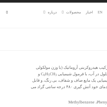
EN
اخبار
محصولات
درباره
 فنیل متان) با نام علمی Methylbenzene، یک ترکیب هیدروکربنی آروماتیک (با وزن مولکولی
CH
H
و
6
5
3
ماده شیمیایی یک مایع صاف و شفاف،‌ بی رنگ، و قابل
اشتعال است. همچنین دارای نقطه اشتعال ۴/۴ درجه سانتی گراد و دمای خود آتش گیری ۴۸۰ درجه سانتی گراد می