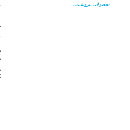
محصولات پتروشیمی
ت
س
س
ش
ط
د
گراد (