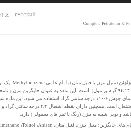
中文
РУССКИЙ
Complete Petroleum & Pe
تولوئن
ولوئن
(متیل بنزن یا
م بر مول) است. این ماده به عنوان جایگزین بنزن و نامحلول در آب، با فرمول شیمیایی C
دمای جوش ۱۱۰/۶ درجه سانتی گراد استفاده می شود. این 
اشد و بویی شبیه به بنزن (رنگ یا تینر های معمولی) دارد.
م های جایگزین: متیل بنزن، فنیل متان، Methylbenzene ،Phenylmethane ،Toluol ،Anisen