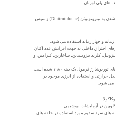
ف های پلی اورتان
سنتز انفجاری تری نیتروتولوئن (Trinitrotoluene) با دو دفعه نیترات شدن به نیتروتولوئن (Dinitrotoluene) و سپس
های احتراق داخلی به جهت افزایش عدد اکتان
زوییل، کلرید بنزویلیدین، ساخارین، کلرامین،‌ و
تولوئن با مقدار ۸۶ درصد حجم، سبب تولید تمام موتورهای توربوشارژ فرمول یک دهه ۱۹۸۰ شده است
ل حرارتی و استفاده از انرژی موجود در
 می شود.
کاکولا
وبین در آزمایشات بیوشیمی
له های سرد سدیم مورد استفاده در حلقه های