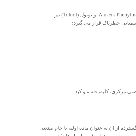
تولوئن با اسامی مترادف متیل بنزن، متیل بنزول، فنیل متان، Anisen، Phenylmethane، و توتول (Toluol) نیز
شیمیایی خطرناک قرار می گیرد:
بی مرکزی، کلیه، قلب، و کبد
ترده از آن به عنوان ماده اولیه یا خام صنعتی