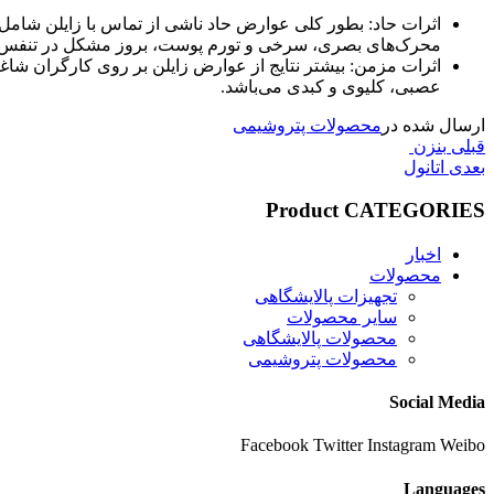
اثرات حاد: بطور کلی عوارض حاد ناشی از تماس با زایلن شامل
محرک‌های بصری، سرخی و تورم پوست، بروز مشکل در تنفس و ع
اثرات مزمن: بیشتر نتایج از عوارض زایلن بر روی کارگران شاغ
عصبی، کلیوی و کبدی می‌باشد.
ارسال شده در
محصولات پتروشیمی
پست
راهبری
قبلی
بنزن
قبلی
پست
بعدی
اتانول
نوشته
بعدی
Product CATEGORIES
اخبار
محصولات
تجهیزات پالایشگاهی
سایر محصولات
محصولات پالایشگاهی
محصولات پتروشیمی
Social Media
Facebook
Twitter
Instagram
Weibo
Languages