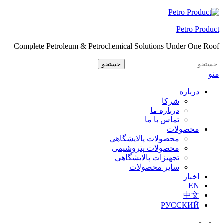
Skip
to
Petro Product
the
content
Complete Petroleum & Petrochemical Solutions Under One Roof
جستجو
برای:
منو
درباره
شرکا
درباره ما
تماس با ما
محصولات
محصولات پالایشگاهی
محصولات پتروشیمی
تجهیزات پالایشگاهی
سایر محصولات
اخبار
EN
中文
РУССКИЙ