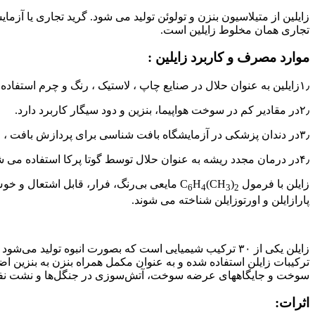
تجاری همان مخلوط زایلین است.
موارد مصرف و کاربرد زایلین :
۱٫زایلین به عنوان حلال در صنایع چاپ ، لاستیک ، رنگ و چرم استفاده می شود.
۲٫در مقادیر کم در سوخت هواپیما، بنزین و دود سیگار کاربرد دارد.
۳٫در دندان پزشکی در آزمایشگاه بافت شناسی برای پردازش بافت ، رنگ آمیزی و پوشش لغزش استفاده می شود.
۴٫در درمان مجدد ریشه به عنوان حلال توسط گوتا پرکا استفاده می شود.
زایلن با فرمول C
)
(CH
H
مایعی بی‌رنگ، فرار، قابل اشتعال و خو
6
4
3
2
پارازایلن و اورتوزایلن شناخته می شوند.
زایلن یکی از ۳۰ ترکیب شیمیایی است که بصورت انبوه تولید
ترکیبات زایلن استفاده شده و به عنوان مکمل همراه بنزن به بنزین ا
سوخت و جایگاههای عرضه سوخت‌، آتش‌سوزی در جنگل‌ها و نشت نفت به
اثرات: