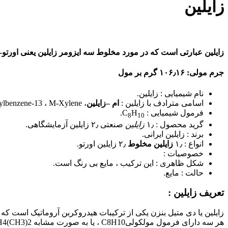
زایلین
زایلین عبارتی است که در مورد مخلوط سه ایزومر زایلین یعنی اورتو-ز
جرم مولی:
۱۰۶٫۱۶ گرم بر مول
نام شیمیایی : زایلین.
اسامی مترادف با زایلین :
ام –زایلین
،
M-Xylene
،
ylbenzene-13
فرمول شیمیایی :
H
C
.
8
10
گرید محصول : ۱٫
زایلین
صنعتی ۲٫ زایلین آزمایشگاهی.
برند : زایلین ایرانی.
انواع : ۱٫
زایلین مخلوط
۲٫ زایلین اورتو.
خصوصیات :
شکل ظاهری : این ترکیب ، مایع بی رنگ است.
حالت : مایع.
تعریف زایلین :
زایلین یا دی متیل بنزن یکی از ترکیبات هیدروکربن آروماتیک است که
هر سه دارای فرمول مولکولی
C8H10
، یا به صورت مشابه
H4(CH3)2