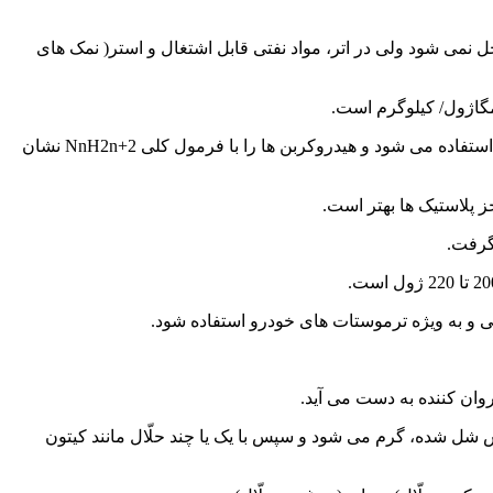
گرم بر متر مکعب است. پارافین واکس در آب حل نمی شود ولی در اتر، مواد نفتی قابل اشتغال و استر( نمک های
در علم شیمی، پارافین واکس به طور مساوی و برابر با alkane (مجموعه ایی از استئارات هیدروکربن که شامل متان، اتان، پروپان می شود) استفاده می شود و هیدروکربن ها را با فرمول کلی NnH2n+2 نشان
و به ویژه ترموستات های خودرو استفاده شود.
وان کننده به دست می آید.
 شل شده، گرم می شود و سپس با یک یا چند حلّال مانند کیتون