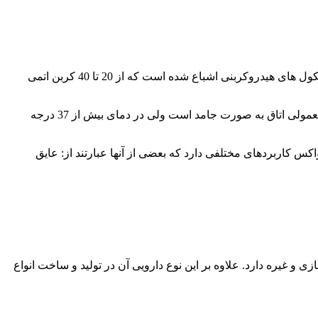
پارافین واکس یک ماده جامد بی رنگ و بو است که در صنایع پتروشیمی از نفت یا ذغال سنگ استخراج می شود. پارافین واکس ترکیبی از مولکول های هیدروکربنی اشباع شده است که از 20 تا 40 کربن اتمی
پارافین های جامد به دو دسته تقسیم می شوند: پارافین سبک (ماکروکریستال) و پارافین سنگین (میکروکریستال) پارافین واکس در دمای معمولی اتاق به صورت جامد است ولی در دمای بیش از 37 درجه
اکس کاربردهای مختلفی دارد که بعضی از آنها عبارتند از: عایق
و غیره دارد. علاوه بر این نوع دارویی آن در تولید و ساخت انواع