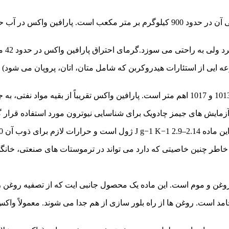
نقطه ذوب پارافین واکس بین 46 تا 68 درجه سانتی گراد است و چگالی آن در حدود 900 کیلو
حتی می سوزد.گرمای احتراق پارافین واکس در حدود 42 مگاژول/ کیلوگرم است.
تا 220 ژول است.
ر چنین خاصیتی که دارد می تواند در ترموستات های صنعتی، خانگی 
روغن و موم است. این ماده یک محصول جانبی ایت که از تصفیه روغن ر
د است. روغن ها از راه بلور سازی از هم جدا می شوند. معمولاً واکس