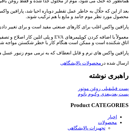
همانطور که خنک می شود، موم از محلول جدا شده و فقط روغن باقی می
بعد از این که حلّال به خاطر عمل تقطیر دوباره احیا شد، پارافین و
محصول مورد نظر موم جامد و مایع با هم ترکیب شوند.
پارافین واکس اغلب برای کارهای صنعتی مفید است و برای تغییر داد
معمولاً با اضافه کردن کوپلیمرهای 
اتاق شکننده است و ممکن است هنگام کار با خطر شکستن مواجه شو
پارافین واکس های نرم و قابل انعطاف که به نرمی موم زنبور عسل
ارسال شده در
محصولات پالایشگاهی
راهبری نوشته
پست قبلی
قبلی
روغن موتور
پست بعدی
بعدی
وکیوم باتوم
Product CATEGORIES
اخبار
محصولات
تجهیزات پالایشگاهی