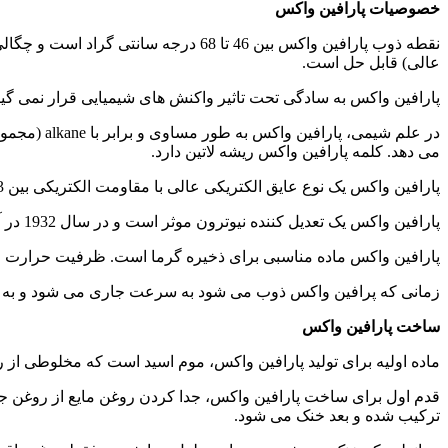
خصوصیات پارافین واکس
عالی) قابل حل است.
پارافین واکس به سادگی تحت تاثیر واکنش های شیمیایی قرار نمی گیرد ولی به را
می دهد. کلمه پارافین واکس ریشه لاتین دارد.
پارافین واکس یک نوع عایق الکتریکی عالی با مقاومت الکتریکی بین 1013 و 1017 اهم متر است. پارافین واکس تقریباً از بقیه مواد نفتی، به جز پلاستیک ها بهتر است.
پارافین واکس یک تعدیل کننده نیوترون موثر است و در سال 1932 در آزمایش های جیمز چادویک برای شناسایی نیوترون مورد استفاده قرار گرفت.
پارافین واکس ماده مناسبی برای ذخیره گرما است. ظرفیت حرارت این ماده 2.14–2.9 J g−1 K−1 ژول است و حرارات لازم برای ذوب آن 200 
زمانی که پرافین واکس ذوب می شود به سرعت جاری می شود و به خاط
ساخت پارافین واکس
ماده اولیه برای تولید پارافین واکس، موم اسید است که مخلوطی از 
قدم اول برای ساخت پارافین واکس، جدا کردن روغن مایع از روغن جام
ترکیب شده و بعد خنک می شود.