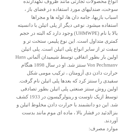
انواع محصولات تجارتی مانند ظروف نگهدارنده
سوخت، صندلیهای مورد استفاده در فضای باز ،
اسباب بازیها، جامه دان ها، لوله ها و مجراها
استفاده میشود. نوعی دیگر از پلی اتیلن با دانسیته
بالا با نام (UHMWPE) وجود دارد که البته در حجم
کمتری متداول است. این نوع پلیمر، ستخت تر و
سفت تر از سایر انواع پلی اتیلن است. پلی اتیلن
اولین بار بطور اتفاقی توسط شیمیدان آلمانی Hans
Von Pechmanv سنتز شد. او در سال 1898 هنگام
حرارت دادن دی آزومتان ، ترکیب مومی شکل
سفیدی را سنتز کرد که بعدها پلی اتیلن نام گرفت.
اولین روش سنتز صنعتی پلی اتیلن بطور تصادفی
توسط ازیک ناوست و رینولرگیسون در 1933 کشف
شد. این دو دانشمند با حرارت دادن مخلوط اتیلن و
بنزالدئید در فشار بالا ، ماده ای موم مانند بدست
آوردند.
موارد مصرف: