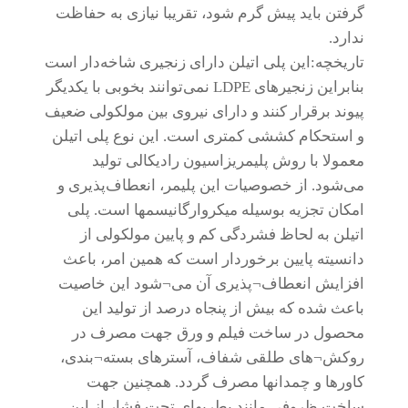
گرفتن باید پیش گرم شود، تقریبا نیازی به حفاظت
ندارد.
تاریخچه:این پلی‌ اتیلن دارای زنجیری شاخه‌دار است
بنابراین زنجیرهای LDPE نمی‌توانند بخوبی با یکدیگر
پیوند برقرار کنند و دارای نیروی بین مولکولی ضعیف
و استحکام کششی کمتری است. این نوع پلی ‌اتیلن
معمولا با روش پلیمریزاسیون رادیکالی تولید
می‌شود. از خصوصیات این پلیمر، انعطاف‌پذیری و
امکان تجزیه بوسیله میکروارگانیسمها است. پلی
اتیلن به لحاظ فشردگی کم و پایین مولکولی از
دانسیته پایین برخوردار است که همین امر، باعث
افزایش انعطاف¬پذیری آن می¬شود این خاصیت
باعث شده که بیش از پنجاه درصد از تولید این
محصول در ساخت فیلم و ورق جهت مصرف در
روکش¬های طلقی شفاف، آسترهای بسته¬بندی،
کاورها و چمدانها مصرف گردد. همچنین جهت
ساخت ظروفی مانند بطریهای تحت فشار از این