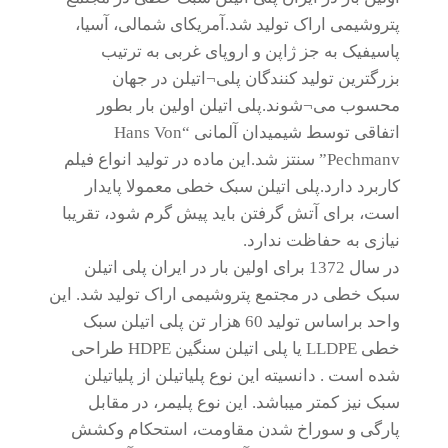
پتروشیمی اراک تولید شد.آمریکای شمالی، آسیا،
پاسیفیک به جز ژاپن و اروپای غربی به ترتیب
بزرگترین تولید کنندگان پلی¬اتیلن در جهان
محسوب می¬شوند.پلی اتیلن اولین بار بطور
اتفاقی توسط شیمیدان آلمانی “Hans Von
Pechmanv” سنتز شد.این ماده در تولید انواع فیلم
کاربرد دارد.پلی اتیلن سبک خطی معمولا پایدار
است، برای آتش گرفتن باید پیش گرم شود، تقریبا
نیازی به حفاظت ندارد.
در سال 1372 برای اولین بار در ایران پلی اتیلن
سبک خطی در مجتمع پتروشیمی اراک تولید شد. این
واحد براساس تولید 60 هزار تن پلی اتیلن سبک
خطی LLDPE یا پلی اتیلن سنگین HDPE طراحی
شده است . دانسیته این نوع پلیاتیلن از پلیاتیلن
سبک نیز کمتر میباشد. این نوع پلیمر، در مقابل
پارگی و سوراخ شدن مقاومت، استحکام وکشش