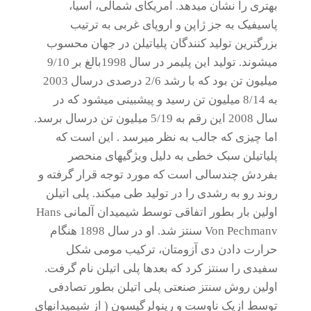
بهتری را نشان میدهد. آمریکای شمالی، آسیا،
پاسیفیک به جز ژاپن و اروپای غربی به ترتیب
بزرگترین تولید کنندگان پلیاتیلن در جهان محسوب
میشوند. تولید این پلیمر در سال 1998بالغ بر 9/10
میلیون تن بود که با رشد 2/6 درصدی درسال 2003
به 8/14 میلیون تن رسید و پیشبینی میشود که در
سال 2008 این رقم به 5/19 میلیون تن درسال برسد.
اما چیزی که جالب به نظر میرسد . این است که
پلیاتیلن سبک خطی به دلیل ویژگیهای منحصر
بفردش چندسالی است که مورد توجه قرار گرفته و
روند رو به رشدی را در تولید طی میکند. پلی اتیلن
اولین بار بطور اتفاقی توسط شیمیدان آلمانی Hans
Von Pechmanv سنتز شد. او در سال 1898 هنگام
حرارت دادن دی آزومتان، ترکیب مومی شکل
سفیدی را سنتز کرد که بعدها پلی اتیلن نام گرفت.
اولین روش سنتز صنعتی پلی اتیلن بطور تصادفی
توسط ازیک ناوست و رینولرگیسون ( از شیمیدانهای