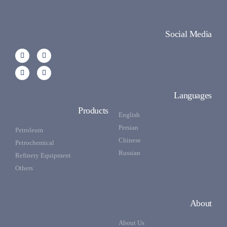
Social Media
Languages
Products
English
Persian
Petroleum
Chinese
Petrochemical
Russian
Refinery Equipment
Others
About
About Us