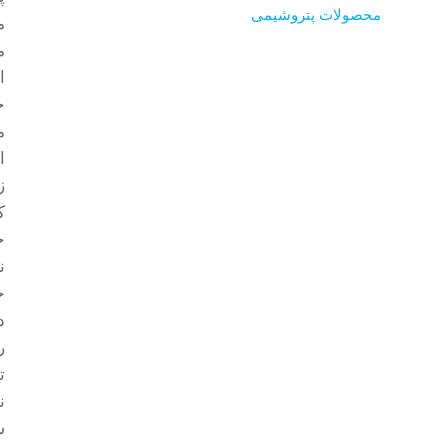
محصولات پتروشیمی
م
ا
ج
م
ا
ز
ک
ح
ن
د
ر
س