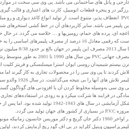
ارجی و پاتل های ساختمانی می باشد. پی وی سی سخت در موارد از 
رزگیر در و پنجره قطعات اتومبیل، کارت های اعتباری و قالب گی
PVC انعطاف پذیر، متنوع است. از تولید انواع کاغذ دیواری و رو مب
ین پلیمر می باشد. سایر کاربردهای آن در خط کشی استخرهای شنا
است که رقمی معادل 16 درصد از مصرف پلیمرهای اس
تا سال 2013 مصرف ای
رن بیستم شیمیدان روسی ایوان استرا میسلنسکی و فریتز کلیت از
لاش کردند تا پی وی سی را در محصولات تجاری به کار گیرند اما 
پلیمر تلاش های آن
ی وی سی به‌وسیله مخلوط کردن آن با افزودنی های گوناگون گسترش 
ه P.V.C در بسیاری از کشور های جهان تولید می گردد.
در اواخر 1960 دکتر جان گریچ و دکتر موریس جانسون زمانیکه 
لیمریزاسیون وینیل کلراید در بی اف گود ریچ آزمایش کردند، اولی