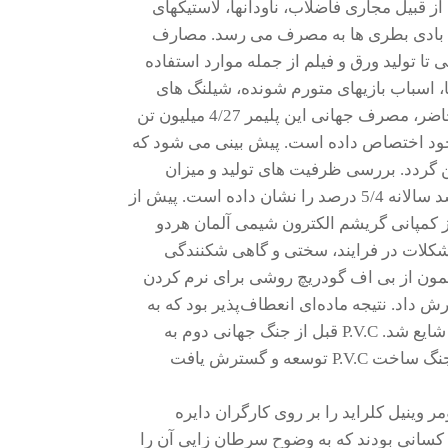
قبیل مجاری فاضلاب، ناودانها، لاستیکهای
ری بادی بطری ها به مصرف می رسد. مصارف
لی تا تولید ورق و فیلم از جمله موارد استفاده
، اسباب بازیهای متورم شونده، شیلنگ های
باغچه ای، پرده های حمام، رومیزیها و … خلاصه می گردد. در حال حاضر، مصرف جهانی این پلیمر 4/27 میلیون تن
اسی را به خود اختصاص داده است. پیش بینی می شود که
ن پلیمر در جهان بالغ بر حدود 8/38 میلیون تن گردد. بررسی ظرفیت های تولید و میزان
مصرف جهانی PVC بین سال های 1990 تا 2001 به طور متوسط رشد سالانه 5/4 درصد را نشان داده است. پیش از
 کمپانی گریشم الکترون شیمی آلمان هردو
مشکلات در فرایند، سختی و گاهی شکنندگی
ها را بی نتیجه می‌گذاشت. در سال 1926 والدو سیمون از بی اف گودریچ روشی برای نرم کردن
داد. نتیجه ماده‌ای انعطاف‌پذیر بود که به
سادگی در فرایند ها شرکت میکرد و به زودی در استفاده‌های تجاری شایع شد. P.V.C قبل از جنگ جهانی دوم به
شکل آزمایشی در سال های 1943-1942 تولید شده بود. اما پس از جنگ ساخت P.V.C توسعه و گسترش یافت
مونومر وینیل کلراید را بر روی کارگران دایره
ن کسانی بودند که به وضوح سرطان زایی آن را