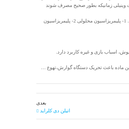
ات وینیلی زمانیکه بطور صحیح مصرف شوند
انواع پی وی سی به طور اختصار از روش های زیر برگرفته می شود. 1- پلیمریزاسیون محلولی 2- پلیمریزاسیون
وش، اسباب بازی و غیره کاربرد دارد.
ن ماده باعث تحریک دستگاه گوارش،تهوع …
بعدی
اتیلن دی کلراید