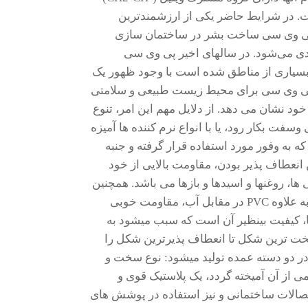
است. در شرایط حاضر یکی از ارزشمندترین
 پتروشیمی ست .بطور عمومی بیشتر از 50% از پی وی سی ساخت بشر در ساختمان سازی
دی می‌شود. در سالهای اخیر پی وی سی
سیاری از مناطق شده است با وجود ظهور یک
ه پی وی سی برای محیط زیست طبیعی و سلامتی
ود نشان می دهد. از دلایل مهم این امر، تنوع
سفت بکار رود، یا با انواع نرم کننده ها آمیزه
ه به وفور مورد استفاده قرار گرفته و جنبه
ن انعطاف پذیر بودن، مقاومت بالایی از خود
ا، روغنها و اسیدها و بازها می باشد. همچنین
خواص نارسایی الکتریکی خوبی دارد و در برابر شعله مقاوم است. به علاوه PVC در مقابل آب، مقاومت خوبی
ها، کیفیت بی­نظیر آن است که سبب می­شود به
 سخت ترین شکل تا انعطاف پذیرترین شکل را
ید کند. چنین تنوعی را هیچ پلاستیک دیگری نشان نمی دهد. PVC در دو دسته عمده تولید میشود: نوع سخت و
 یا با مقدار کمی از آن آمیخته گردد، یک پلاستیک قوی و
الات ساختمانی و نیز استفاده در پوشش های