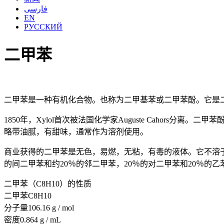
فارسی
EN
РУССКИЙ
二甲苯
二甲苯是一种有机化合物。也称为二甲基苯或二甲苯酚。它是
1850年，Xylol首次被法国化学家Auguste Caho
略带油腻，有甜味，通常作为溶剂使用。
商业获得的二甲苯是无色，易燃，无粘，有毒的液体。它不溶于
的间二甲苯和约20％的邻二甲苯，20％的对二甲苯和20％的乙
二甲苯（C8H10）的性质
二甲苯C8H10
分子量106.16 g / mol
密度0.864 g / mL