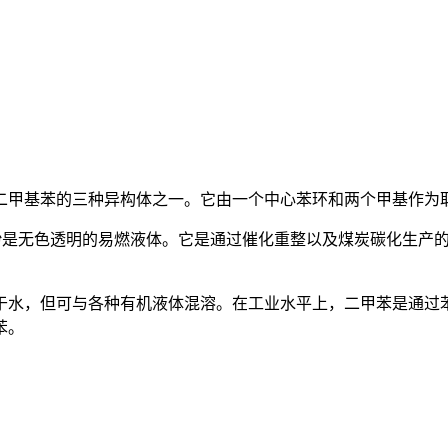
二甲基苯的三种异构体之一。它由一个中心苯环和两个甲基作为
rs分离。二甲苯酚是无色透明的易燃液体。它是通过催化重整以及煤炭
水，但可与各种有机液体混溶。在工业水平上，二甲苯是通过苯
苯。