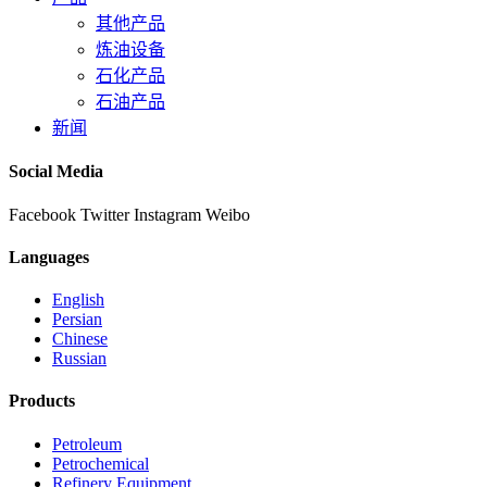
其他产品
炼油设备
石化产品
石油产品
新闻
Social Media
Facebook
Twitter
Instagram
Weibo
Languages
English
Persian
Chinese
Russian
Products
Petroleum
Petrochemical
Refinery Equipment