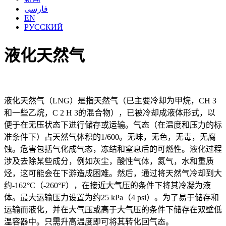
فارسی
EN
РУССКИЙ
液化天然气
液化天然气（LNG）是指天然气（已主要冷却为甲烷，CH 3
和一些乙烷，C 2 H 3的混合物），已被冷却成液体形式，以
便于在无压状态下进行储存或运输。气态（在温度和压力的标
准条件下）占天然气体积的1/600。无味，无色，无毒，无腐
蚀。危害包括气化成气态，冻结和窒息后的可燃性。液化过程
涉及去除某些成分，例如灰尘，酸性气体，氦气，水和重质
烃，这可能会在下游造成困难。然后，通过将天然气冷却到大
约-162°C（-260°F），在接近大气压的条件下将其冷凝为液
体。最大运输压力设置为约25 kPa（4 psi）。为了易于储存和
运输而液化，并在大气压或高于大气压的条件下储存在双壁低
温容器中。只需升高温度即可将其转化回气态。