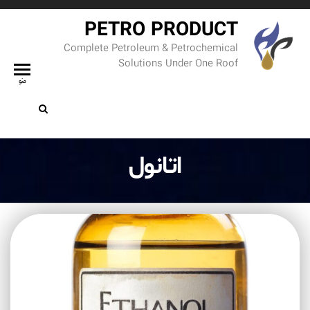
PETRO PRODUCT
Complete Petroleum & Petrochemical
Solutions Under One Roof
منو
اتانول