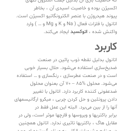
که خاصیت بازی آن بدلیل جفت الکترون تنهای
اکسیژن بوده و خاصیت اسیدی آن ، بخاطر
پیوند هیدروژن با عنصر الکترونگاتیو اکسیژن است.
اتانول با فلزات فعال ( Na و K و Mg و … ) وارد
واکنش شده ،
اتوکسید
ایجاد می‌کند.
کاربرد
اتانول بدلیل نقطه ذوب پائین در صنعت
ضدیخ‌سازی استفاده می‌شود. حلال بسیار خوبی
است و در صنعت عطرسازی ، رنگسازی و … استفاده
می‌شود. محلول %85 – 70 آن بعنوان محلول
ضدعفونی کننده کاربرد دارد. اتانول با تغییر
دادن پروتئین و حل کردن چربی ، میکرو ارگانیسمهای
آنها را از بین می‌برد. البته این عمل فقط در
برابر باکتریها و ویروسها و قارچها موثر است، ولی در
مقابل هاگ ، باکتریها تاثیری ندارد. اتانول همچنین
در صنایع مشروبات الکلی به میزان گسترده ای مورد