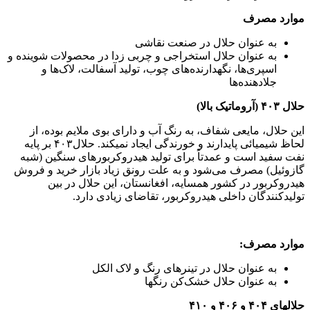
موارد مصرف
به عنوان حلال در صنعت نقاشی
به عنوان حلال استخراجی و چربی زدا در محصولات شوینده و
اسپری‌ها، نگهدارنده‌های چوب، تولید آسفالت، لاک‌ها و
جلادهنده‌ها
حلال­ ۴۰۳ (آروماتیک بالا)
این حلال­، مایعی شفاف، به رنگ آب و دارای بوی ملایم بوده، از
لحاظ شیمیائی پایدارند و خورندگی ایجاد نمی­کند. حلال۴۰۳ بر پایه
نفت سفید است و عمدتاً برای تولید هیدروکربورهای سنگین (شبه
گازوئیل) مصرف می‌شود و به علت رونق زیاد بازار خرید و فروش
هیدروکربور در کشور همسایه، افغانستان، این حلال در بین
تولیدکنندگان داخلی هیدروکربور، تقاضای زیادی دارد.
موارد مصرف:
به عنوان حلال در تینرهای رنگ و لاک الکل
به عنوان حلال خشک‌کن رنگ­ها
حلال­های ۴۰۴ و ۴۰۶ و ۴۱۰