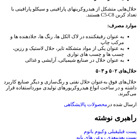
حلال‌هایی متشکل از هیدروکربن­های پارافینی و سیکلو پارافینی با
تعداد کربن C5-C8 هستند.
موارد مصرف:
به عنوان رقیق­کننده در لاک الکل ­ها، رنگ­­ ها، جلادهنده ­ها و
مرکب چاپ
به عنوان یکی از مواد متشکله تایر، حلال لاستیک و رزین،
چسب­ ها و چسب ­های نواری
به عنوان حلال در صنایع شیمیائی، آرایشی و غذائی
حلال‌های ۵۰۲ و ۵۰۳
حلال‌های فوق به‌عنوان حلال نفتی و رنگ‌سازی و دیگر صنایع کاربرد
داشته و در ساخت انواع هیدروکربورهای تولیدی مورداستفاده قرار
می‌گیرند.
ارسال شده در
محصولات پالایشگاهی
راهبری نوشته
پست قبلی
قبلی
وکیوم باتوم
پست بعدی
بعدی
روعن های پایه