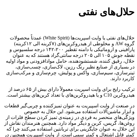
حلال‌های نفتی
حلال‌های نفتی یا وایت اسپریت‌ها (White Spirit) عمدتاً محصولات
گروه AW و مخلوطی از هیدروکربن‌های (۷کربنه الی ۱۲کربنه)
پارافینی و اروماتیکی با دامنه تقطیر ۲۰۰-۱۴۲ درجه سلسیوس و
نقطه‌ جوش ۱۰۵ الی ۲۰۵ درجه سانتی‌گراد هستند که به عنوان
حلال، رقیق کننده، شستشودهنده، حامل موادافزودنی و مواد اولیه
در بسیاری از صنایع نظیر رنگ رزین، لاک‌سازی، چسب‌سازی،
تینر‌سازی، سیم‌سازی، واکس و پولیش، چرم‌سازی و مرکب‌سازی
کاربرد دارند.
ترکیب رایج برای وایت اسپریت معمولاً دارای بیش از ۶۵ درصد از
هیدروکربن C10 و یا هیدروکربن‌های با تعداد کربن‌های بیشتر است.
در صنعت از وایت اسپیریت به عنوان تمیزکننده و چربی‌گیر قطعات
و ابزار ماشین‌آلات استفاده می‌شود. این حلال به خصوص
ویژگی‌های منحصر به فردی در زمینه‌ی تمیز کردن سطح فلزات از
روغن‌ها، گریس، کربن و دیگر مواد دارد. همچنین هنرمندان نقاش از
این حلال به عنوان جایگزینی برای تربانتین استفاده می‌کنند چرا که
کمتر قابل اشتعال و کمتر سمی است. از وایت اسپیریت همچنین در