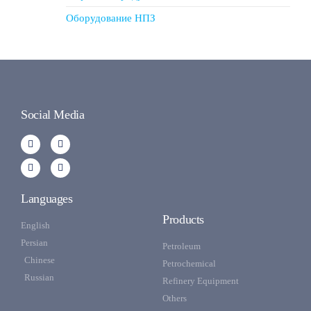
Оборудование НПЗ
Social Media
Languages
Products
English
Persian
Petroleum
Chinese
Petrochemical
Russian
Refinery Equipment
Others