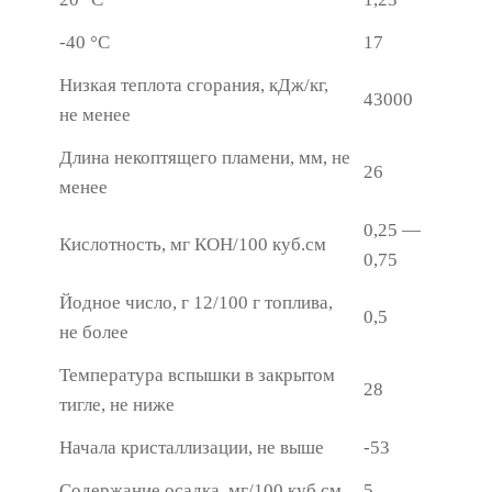
-40 °С
17
Низкая теплота сгорания, кДж/кг,
43000
не менее
Длина некоптящего пламени, мм, не
26
менее
0,25 —
Кислотность, мг КОН/100 куб.см
0,75
Йодное число, г 12/100 г топлива,
0,5
не более
Температура вспышки в закрытом
28
тигле, не ниже
Начала кристаллизации, не выше
-53
Содержание осадка, мг/100 куб.см
5