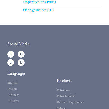
Нефтяные продукты
Оборудование НПЗ
Social Media
Languages
Products
English
Persian
Petroleum
Chinese
Petrochemical
Russian
Refinery Equipment
Others