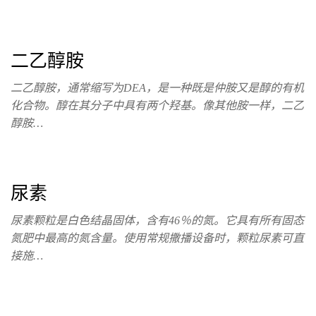
二乙醇胺
二乙醇胺，通常缩写为DEA，是一种既是仲胺又是醇的有机
化合物。醇在其分子中具有两个羟基。像其他胺一样，二乙
醇胺…
尿素
尿素颗粒是白色结晶固体，含有46％的氮。它具有所有固态
氮肥中最高的氮含量。使用常规撒播设备时，颗粒尿素可直
接施…